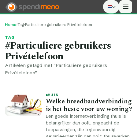
Men
Home
›
Tag
›
Particuliere gebruikers Privételefoon
TAG
#Particuliere gebruikers
Privételefoon
Artikelen getagd met “Particuliere gebruikers
Privételefoon”.
HUIS
Welke breedbandverbinding
is het beste voor uw woning?
Een goede internetverbinding thuis is
belangrijker dan ooit, ongeacht de
toepassingen, die tegenwoordig
gevarieerder zijn dan ooit: thuiswerken,