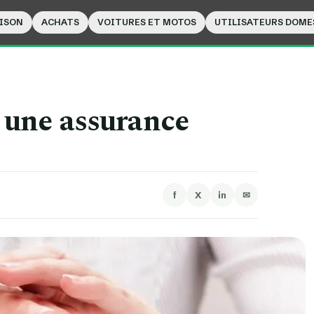
ISON
ACHATS
VOITURES ET MOTOS
UTILISATEURS DOME
 une assurance
f
X
in
✉