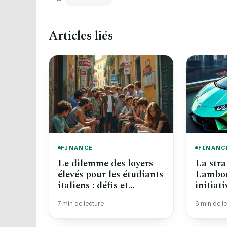
Articles liés
FINANCE
FINANC
Le dilemme des loyers
La stra
élevés pour les étudiants
Lambor
italiens : défis et
initiat
solutions
pour lu
7 min de lecture
6 min de l
crises 
2025