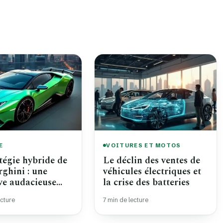
E
VOITURES ET MOTOS
tégie hybride de
Le déclin des ventes de
ghini : une
véhicules électriques et
ive audacieuse
la crise des batteries
tter contre les
ecture
7 min de lecture
de marché d'ici