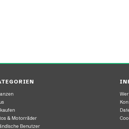
ATEGORIEN
IN
nanzen
Wer 
us
Kon
nkaufen
Date
tos & Motorräder
Cook
ländische Benutzer