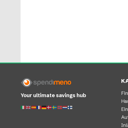
K
Fi
Your ultimate savings hub
Ha
Ei
Au
In