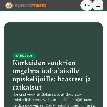
Men
RAHOITUS
Korkeiden vuokrien
ongelma italialaisille
opiskelijoille: haasteet ja
ratkaisut
Korkeat vuokrat Italiassa ovat yliopisto-
opiskelijoille valtava haaste, sillä ne rajoittavat
heidän pääsyään riittävän asunnon piiriin. Tässä