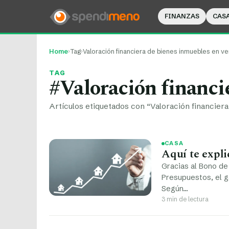
FINANZAS
CAS
Home
›
Tag
›
Valoración financiera de bienes inmuebles en ve
TAG
#Valoración financi
Artículos etiquetados con “Valoración financier
CASA
Aquí te expli
Gracias al Bono de
Presupuestos, el g
Según…
3 min de lectura