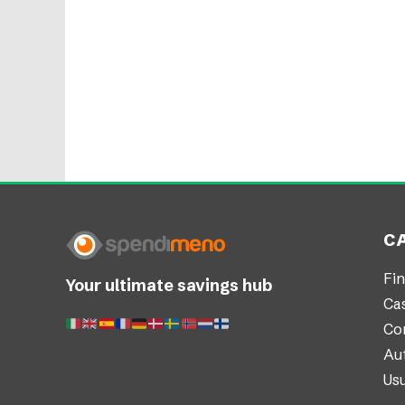
C
Fi
Your ultimate savings hub
Ca
Co
Au
Us