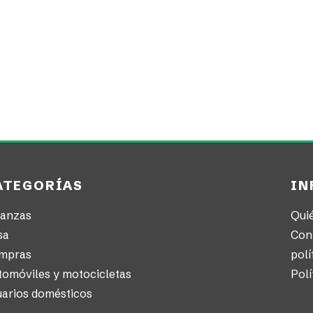
ATEGORÍAS
IN
nanzas
Qui
sa
Con
mpras
polí
tomóviles y motocicletas
Polí
uarios domésticos