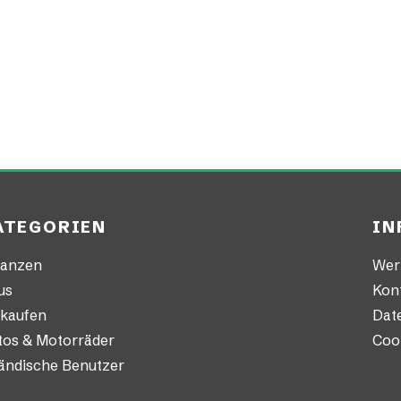
ATEGORIEN
IN
nanzen
Wer 
us
Kon
nkaufen
Date
tos & Motorräder
Cook
ländische Benutzer