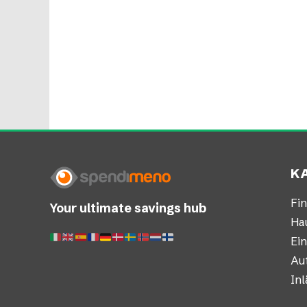
K
Fi
Your ultimate savings hub
Ha
Ei
Au
In