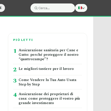
E
Cerca:
Cerca
PIÙ LETTI
1
Assicurazione sanitaria per Cane e
Gatto: perché proteggere il nostro
“quattrozampe”?
2
Le migliori tastiere per il lavoro
3
Come Vendere la Tua Auto Usata
Step by Step
4
Assicurazione dei proprietari di
casa: come proteggere il vostro più
grande investimento