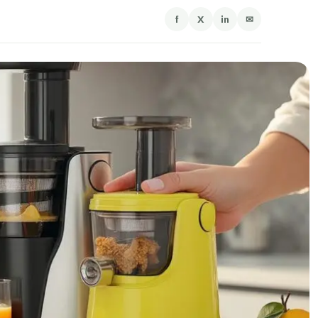
f
X
in
✉