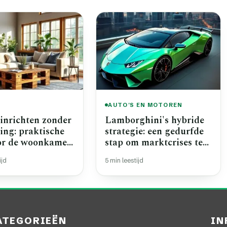
AUTO'S EN MOTOREN
 inrichten zonder
Lamborghini's hybride
ling: praktische
strategie: een gedurfde
oor de woonkamer
stap om marktcrises te
apkamer
bestrijden tegen 2025.
ijd
5 min leestijd
ATEGORIEËN
IN