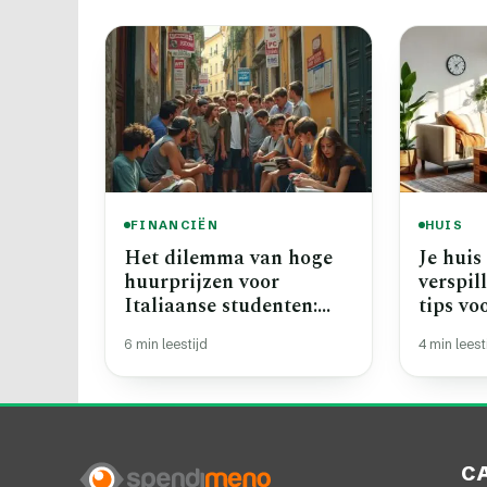
FINANCIËN
HUIS
Het dilemma van hoge
Je huis
huurprijzen voor
verspil
Italiaanse studenten:
tips v
uitdagingen en
en sla
6 min leestijd
4 min leest
oplossingen
C