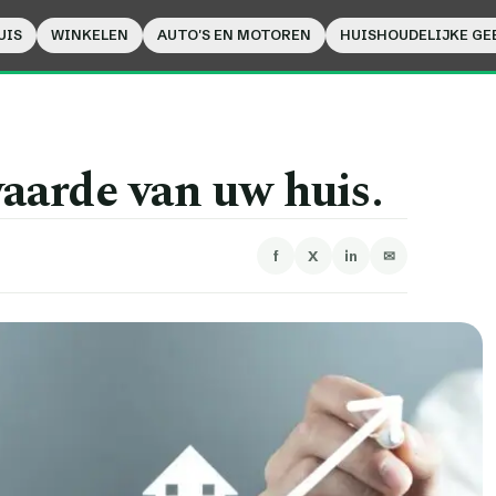
UIS
WINKELEN
AUTO'S EN MOTOREN
HUISHOUDELIJKE GE
aarde van uw huis.
f
X
in
✉