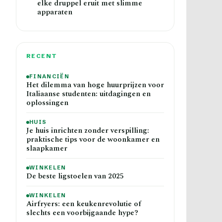
elke druppel eruit met slimme
apparaten
RECENT
FINANCIËN
Het dilemma van hoge huurprijzen voor
Italiaanse studenten: uitdagingen en
oplossingen
HUIS
Je huis inrichten zonder verspilling:
praktische tips voor de woonkamer en
slaapkamer
WINKELEN
De beste ligstoelen van 2025
WINKELEN
Airfryers: een keukenrevolutie of
slechts een voorbijgaande hype?