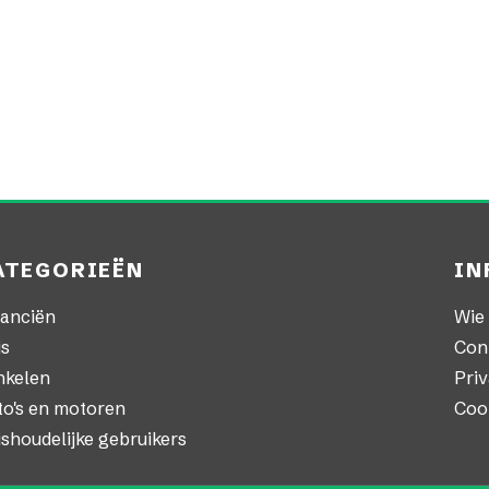
ATEGORIEËN
IN
nanciën
Wie 
is
Con
nkelen
Priv
to's en motoren
Coo
shoudelijke gebruikers