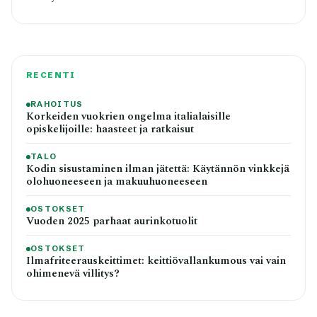
RECENTI
RAHOITUS
Korkeiden vuokrien ongelma italialaisille
opiskelijoille: haasteet ja ratkaisut
TALO
Kodin sisustaminen ilman jätettä: Käytännön vinkkejä
olohuoneeseen ja makuuhuoneeseen
OSTOKSET
Vuoden 2025 parhaat aurinkotuolit
OSTOKSET
Ilmafriteerauskeittimet: keittiövallankumous vai vain
ohimenevä villitys?