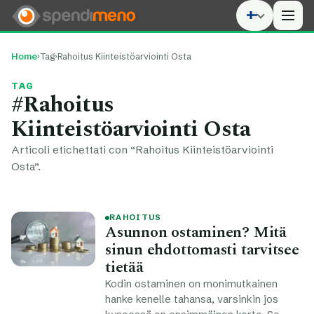
Men
Home
›
Tag
›
Rahoitus Kiinteistöarviointi Osta
TAG
#Rahoitus
Kiinteistöarviointi Osta
Articoli etichettati con “Rahoitus Kiinteistöarviointi
Osta”.
RAHOITUS
Asunnon ostaminen? Mitä
sinun ehdottomasti tarvitsee
tietää
Kodin ostaminen on monimutkainen
hanke kenelle tahansa, varsinkin jos