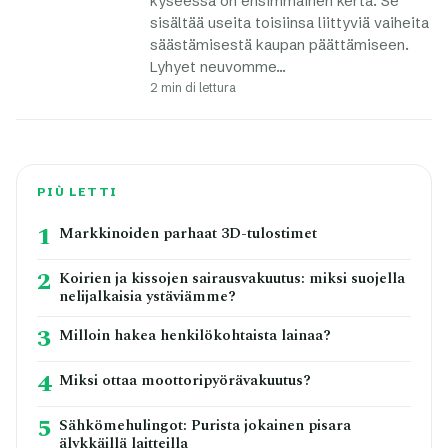
kyseessä on ensimmäinen kerta. Se
sisältää useita toisiinsa liittyviä vaiheita
säästämisestä kaupan päättämiseen.
Lyhyet neuvomme…
2 min di lettura
PIÙ LETTI
1
Markkinoiden parhaat 3D-tulostimet
2
Koirien ja kissojen sairausvakuutus: miksi suojella
nelijalkaisia ystäviämme?
3
Milloin hakea henkilökohtaista lainaa?
4
Miksi ottaa moottoripyörävakuutus?
5
Sähkömehulingot: Purista jokainen pisara
älykkäillä laitteilla