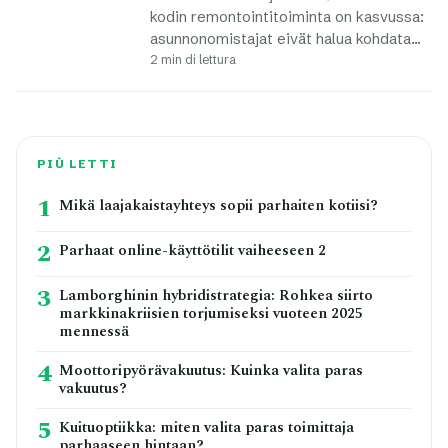
kodin remontointitoiminta on kasvussa:
asunnonomistajat eivät halua kohdata…
2 min di lettura
PIÙ LETTI
1
Mikä laajakaistayhteys sopii parhaiten kotiisi?
2
Parhaat online-käyttötilit vaiheeseen 2
3
Lamborghinin hybridistrategia: Rohkea siirto
markkinakriisien torjumiseksi vuoteen 2025
mennessä
4
Moottoripyörävakuutus: Kuinka valita paras
vakuutus?
5
Kuituoptiikka: miten valita paras toimittaja
parhaaseen hintaan?