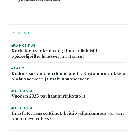
RECENTI
RAHOITUS
Korkeiden vuokrien ongelma italialaisille
opiskelijoille: haasteet ja ratkaisut
TALO
Kodin sisustaminen ilman jätettä: Käytännön vinkkejä
olohuoneeseen ja makuuhuoneeseen
OSTOKSET
Vuoden 2025 parhaat aurinkotuolit
OSTOKSET
Ilmafriteerauskeittimet: keittiövallankumous vai vain
ohimenevä villitys?