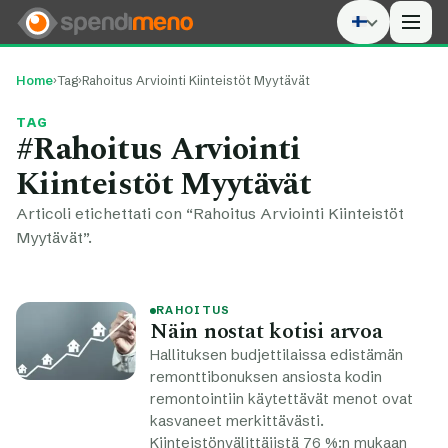
Men
Home
›
Tag
›
Rahoitus Arviointi Kiinteistöt Myytävät
TAG
#Rahoitus Arviointi
Kiinteistöt Myytävät
Articoli etichettati con “Rahoitus Arviointi Kiinteistöt
Myytävät”.
RAHOITUS
Näin nostat kotisi arvoa
Hallituksen budjettilaissa edistämän
remonttibonuksen ansiosta kodin
remontointiin käytettävät menot ovat
kasvaneet merkittävästi.
Kiinteistönvälittäjistä 76 %:n mukaan