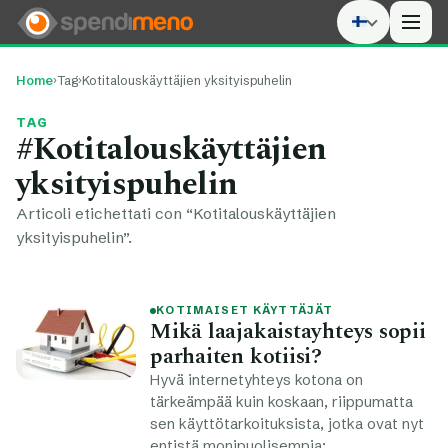
Men
Home
›
Tag
›
Kotitalouskäyttäjien yksityispuhelin
TAG
#Kotitalouskäyttäjien
yksityispuhelin
Articoli etichettati con “Kotitalouskäyttäjien
yksityispuhelin”.
KOTIMAISET KÄYTTÄJÄT
Mikä laajakaistayhteys sopii
parhaiten kotiisi?
Hyvä internetyhteys kotona on
tärkeämpää kuin koskaan, riippumatta
sen käyttötarkoituksista, jotka ovat nyt
entistä monipuolisempia: