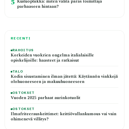
5
Kuituoptiikka: miten valita paras toimittaja
parhaaseen hintaan?
RECENTI
RAHOITUS
Korkeiden vuokrien ongelma italialaisille
opiskelijoille: haasteet ja ratkaisut
TALO
Kodin sisustaminen ilman jätettä: Käytännön vinkkejä
olohuoneeseen ja makuuhuoneeseen
OSTOKSET
Vuoden 2025 parhaat aurinkotuolit
OSTOKSET
Ilmafriteerauskeittimet: keittiövallankumous vai vain
ohimenevä villitys?