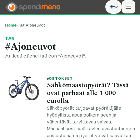
Men
Home
›
Tag
›
Ajoneuvot
TAG
#Ajoneuvot
Articoli etichettati con “Ajoneuvot”.
OSTOKSET
Sähkömaastopyörät? Tässä
ovat parhaat alle 1 000
eurolla.
Sähköpyörät tarjoavat pyöräilijälle
hyödyllistä apua polkemiseen ja
vähentävät tarvittavaa vaivaa.
Manuaalisesti valittavien avustustasojen
ansiosta nämä pyörät voivat saavuttaa