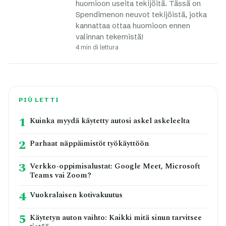
huomioon useita tekijöitä. Tässä on
Spendimenon neuvot tekijöistä, jotka
kannattaa ottaa huomioon ennen
valinnan tekemistä!
4 min di lettura
PIÙ LETTI
1
Kuinka myydä käytetty autosi askel askeleelta
2
Parhaat näppäimistöt työkäyttöön
3
Verkko-oppimisalustat: Google Meet, Microsoft
Teams vai Zoom?
4
Vuokralaisen kotivakuutus
5
Käytetyn auton vaihto: Kaikki mitä sinun tarvitsee