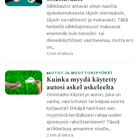
Sähköautot antavat sinun nauttia
ajokokemuksesta täysin siemauksin,
täysin turvallisesti ja mukavasti. Tällä
hetkellä sähköajoneuvot maksavat
enemmän kuin bensiini- tai
dieselkäyttöiset vastineensa, mutta ero
on…
3 min di lettura
AUTOT JA MOOTTORIPYÖRÄT
Kuinka myydä käytetty
autosi askel askeleelta
Omistatko käytetyn auton, joka on
vanha, vaurioitunut tai kaipaa suurta
korjausta? Ehkäpä harkitset sen
myymistä kerätäksesi rahaa uuden
ajoneuvon rahoittamiseen? Tässä
artikkelissa annamme sinulle…
2 min di lettura