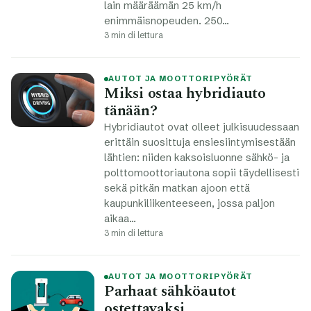
lain määräämän 25 km/h
enimmäisnopeuden. 250…
3 min di lettura
AUTOT JA MOOTTORIPYÖRÄT
Miksi ostaa hybridiauto
tänään?
Hybridiautot ovat olleet julkisuudessaan
erittäin suosittuja ensiesiintymisestään
lähtien: niiden kaksoisluonne sähkö- ja
polttomoottoriautona sopii täydellisesti
sekä pitkän matkan ajoon että
kaupunkiliikenteeseen, jossa paljon
aikaa…
3 min di lettura
AUTOT JA MOOTTORIPYÖRÄT
Parhaat sähköautot
ostettavaksi