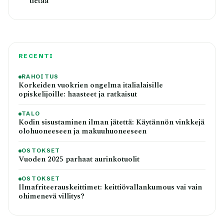
tietää
RECENTI
RAHOITUS
Korkeiden vuokrien ongelma italialaisille
opiskelijoille: haasteet ja ratkaisut
TALO
Kodin sisustaminen ilman jätettä: Käytännön vinkkejä
olohuoneeseen ja makuuhuoneeseen
OSTOKSET
Vuoden 2025 parhaat aurinkotuolit
OSTOKSET
Ilmafriteerauskeittimet: keittiövallankumous vai vain
ohimenevä villitys?