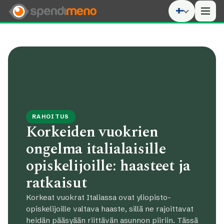
Men
RAHOITUS
Korkeiden vuokrien
ongelma italialaisille
opiskelijoille: haasteet ja
ratkaisut
Korkeat vuokrat Italiassa ovat yliopisto-
opiskelijoille valtava haaste, sillä ne rajoittavat
heidän pääsyään riittävän asunnon piiriin. Tässä