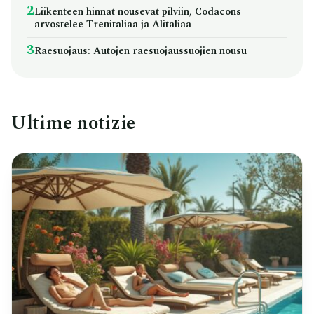
2
Liikenteen hinnat nousevat pilviin, Codacons
arvostelee Trenitaliaa ja Alitaliaa
3
Raesuojaus: Autojen raesuojaussuojien nousu
Ultime notizie