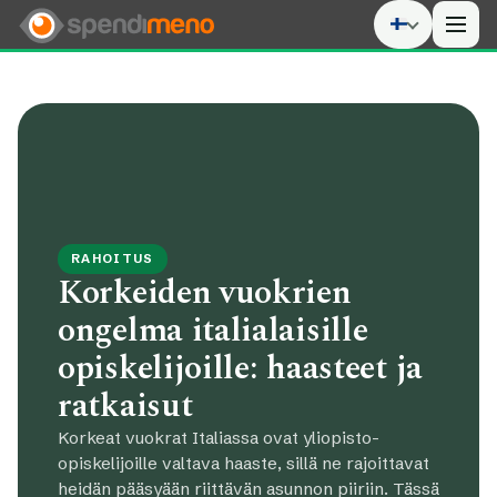
Men
RAHOITUS
Korkeiden vuokrien
ongelma italialaisille
opiskelijoille: haasteet ja
ratkaisut
Korkeat vuokrat Italiassa ovat yliopisto-
opiskelijoille valtava haaste, sillä ne rajoittavat
heidän pääsyään riittävän asunnon piiriin. Tässä