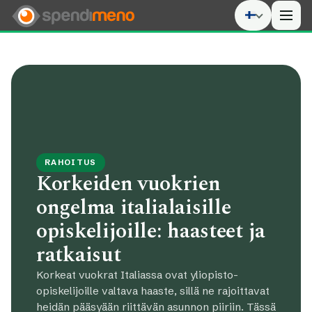
Men
RAHOITUS
Korkeiden vuokrien
ongelma italialaisille
opiskelijoille: haasteet ja
ratkaisut
Korkeat vuokrat Italiassa ovat yliopisto-
opiskelijoille valtava haaste, sillä ne rajoittavat
heidän pääsyään riittävän asunnon piiriin. Tässä