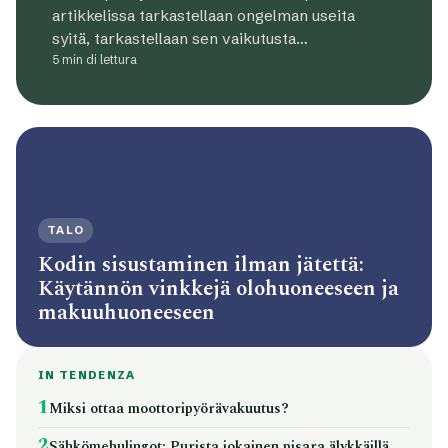
artikkelissa tarkastellaan ongelman useita
syitä, tarkastellaan sen vaikutusta…
5 min di lettura
TALO
Kodin sisustaminen ilman jätettä:
Käytännön vinkkejä olohuoneeseen ja
makuuhuoneeseen
IN TENDENZA
1
Miksi ottaa moottoripyörävakuutus?
2
Sähkömehulingot: Purista jokainen pisara älykkäillä