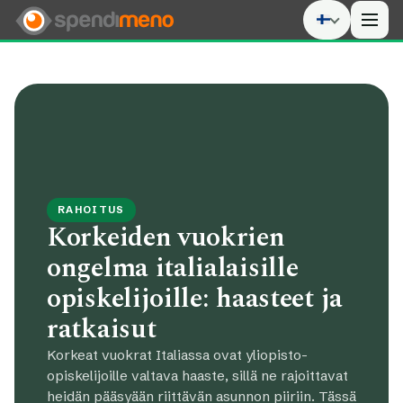
Men
RAHOITUS
Korkeiden vuokrien
ongelma italialaisille
opiskelijoille: haasteet ja
ratkaisut
Korkeat vuokrat Italiassa ovat yliopisto-
opiskelijoille valtava haaste, sillä ne rajoittavat
heidän pääsyään riittävän asunnon piiriin. Tässä