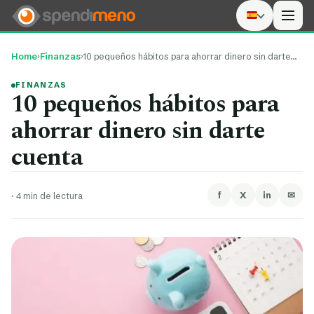
Men
Home
›
Finanzas
›
10 pequeños hábitos para ahorrar dinero sin darte…
FINANZAS
10 pequeños hábitos para
ahorrar dinero sin darte
cuenta
f
X
in
✉
·
4 min de lectura