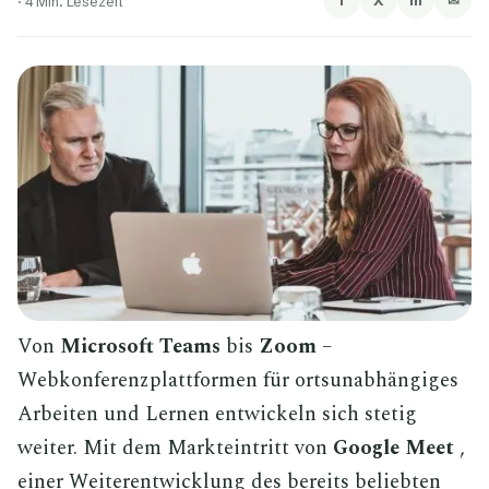
f
X
in
✉
·
4 Min. Lesezeit
Von
Microsoft Teams
bis
Zoom
–
Webkonferenzplattformen für ortsunabhängiges
Arbeiten und Lernen entwickeln sich stetig
weiter. Mit dem Markteintritt von
Google Meet
,
einer Weiterentwicklung des bereits beliebten