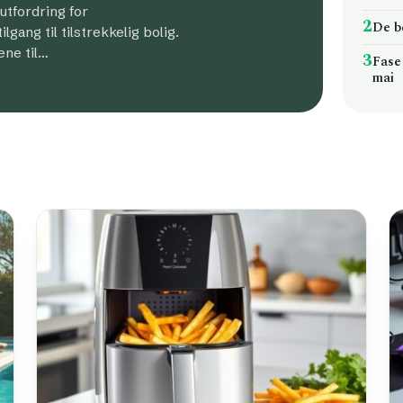
 utfordring for
2
De b
gang til tilstrekkelig bolig.
ene til…
3
Fase 
mai