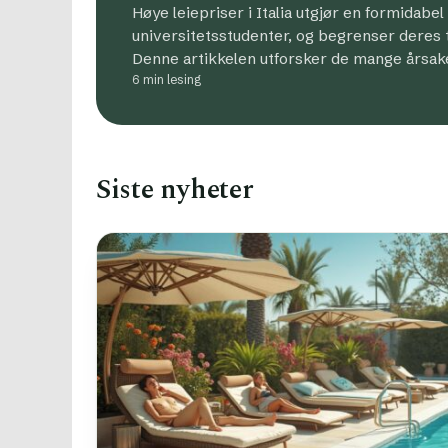
Høye leiepriser i Italia utgjør en formidabel
universitetsstudenter, og begrenser deres til
Denne artikkelen utforsker de mange årsak
6 min lesing
Siste nyheter