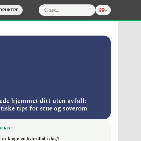
 BRUKERE
Søk:
Søk
ede hjemmet ditt uten avfall:
tiske tips for stue og soverom
DENDE
for kjøpe en hybridbil i dag?