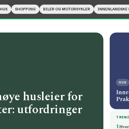
HUS
SHOPPING
BILER OG MOTORSYKLER
INNENLANDSKE
HUS
Innr
ye husleier for
Prak
ter: utfordringer
TREN
1
Hvor