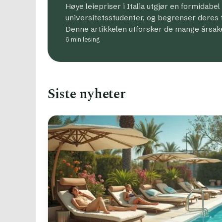
Høye leiepriser i Italia utgjør en formidabel
universitetsstudenter, og begrenser deres til
Denne artikkelen utforsker de mange årsak
6 min lesing
Siste nyheter