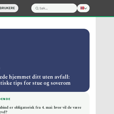
 BRUKERE
Søk:
Søk
ede hjemmet ditt uten avfall:
tiske tips for stue og soverom
DENDE
ind er obligatorisk fra 4. mai: hvor vil de være
evd?