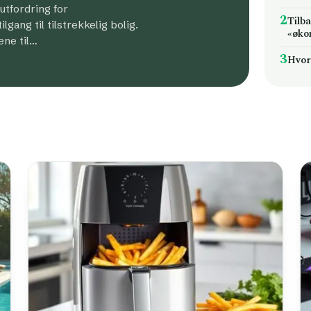
 utfordring for
2
Tilb
gang til tilstrekkelig bolig.
«øko
ene til…
3
Hvor