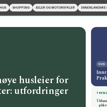
HUS
SHOPPING
BILER OG MOTORSYKLER
INNENLANDSKE
HUS
Innr
ye husleier for
Prak
ter: utfordringer
TREN
1
Munnb
påkr