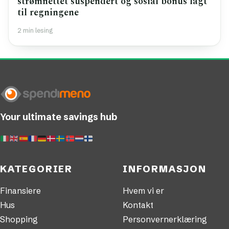
strømnettet suspendert og sosial bonus lagt
til regningene
2 min lesing
Your ultimate savings hub
KATEGORIER
INFORMASJON
Finansiere
Hvem vi er
Hus
Kontakt
Shopping
Personvernerklæring