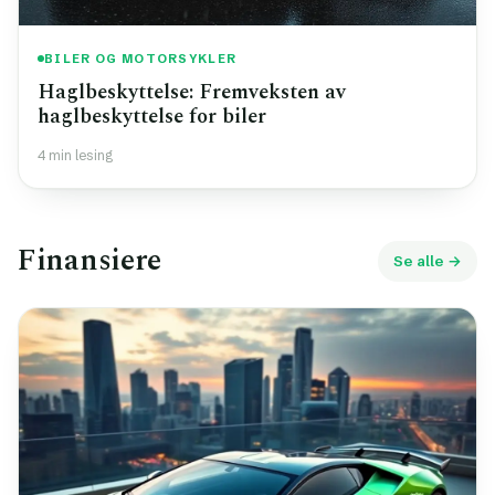
BILER OG MOTORSYKLER
Haglbeskyttelse: Fremveksten av
haglbeskyttelse for biler
4 min lesing
Finansiere
Se alle →