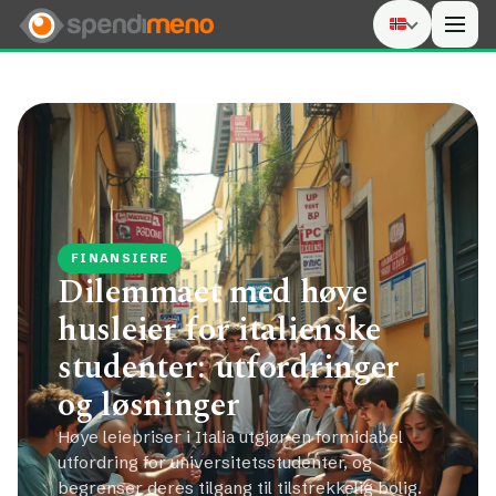
Men
FINANSIERE
Dilemmaet med høye
husleier for italienske
studenter: utfordringer
og løsninger
Høye leiepriser i Italia utgjør en formidabel
utfordring for universitetsstudenter, og
begrenser deres tilgang til tilstrekkelig bolig.