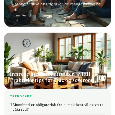
Denne artikkelen utforsker de mange årsakene
til…
6 min lesing
HUS
Innrede hjemmet ditt uten avfall:
Praktiske tips for stue og soverom
TRENDENDE
1
Munnbind er obligatorisk fra 4. mai: hvor vil de være
påkrevd?