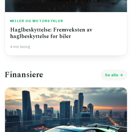
BILER OG MOTORSYKLER
Haglbeskyttelse: Fremveksten av
haglbeskyttelse for biler
4 min lesing
Finansiere
Se alle →