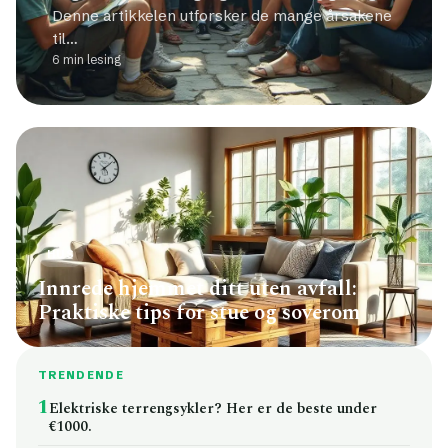
Denne artikkelen utforsker de mange årsakene
til…
6 min lesing
HUS
Innrede hjemmet ditt uten avfall:
Praktiske tips for stue og soverom
TRENDENDE
1
Elektriske terrengsykler? Her er de beste under
€1000.