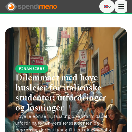
Men
FINANSIERE
Dilemmaet med høye
husleier for italienske
studenter: utfordringer
og løsninger
Høye leiepriser i Italia utgjør en formidabel
utfordring for universitetsstudenter, og
begrenser deres tilgang til tilstrekkelig bolig.