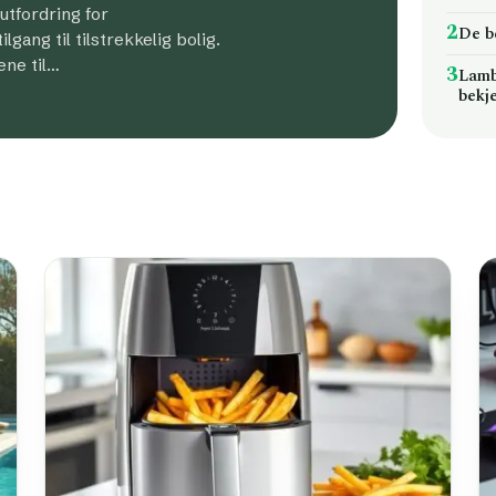
 utfordring for
2
De b
gang til tilstrekkelig bolig.
ene til…
3
Lambo
bekj