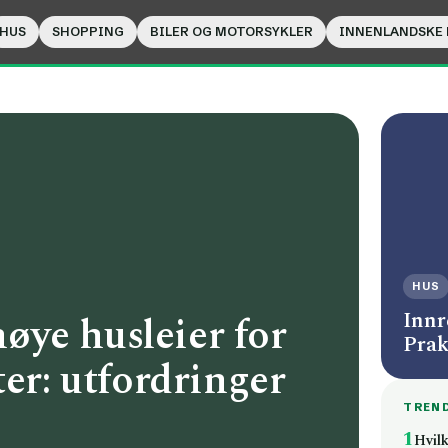
HUS
SHOPPING
BILER OG MOTORSYKLER
INNENLANDSKE
HUS
Innr
ye husleier for
Prak
ter: utfordringer
TREN
1
Hvil