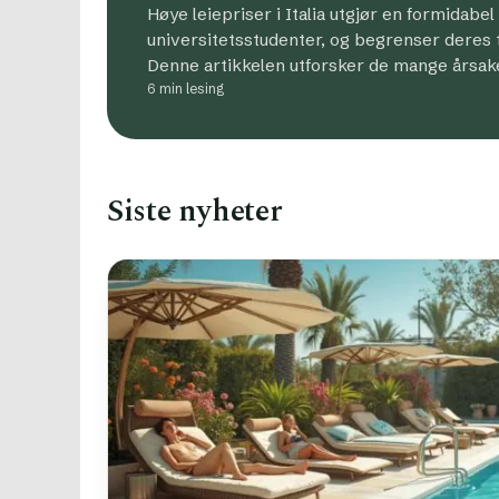
Høye leiepriser i Italia utgjør en formidabel
universitetsstudenter, og begrenser deres til
Denne artikkelen utforsker de mange årsak
6 min lesing
Siste nyheter