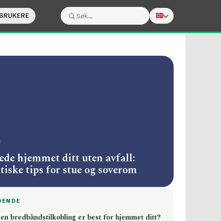
 BRUKERE
Søk:
Søk
ede hjemmet ditt uten avfall:
tiske tips for stue og soverom
DENDE
ken bredbåndstilkobling er best for hjemmet ditt?