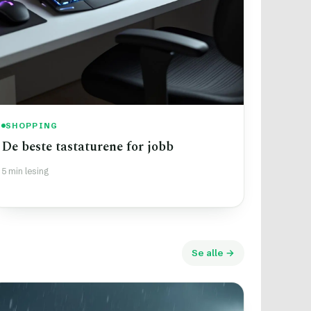
SHOPPING
De beste tastaturene for jobb
5 min lesing
Se alle →