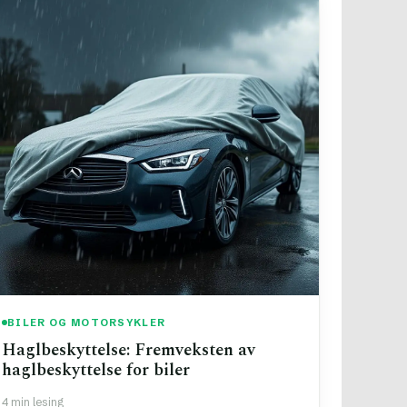
BILER OG MOTORSYKLER
Haglbeskyttelse: Fremveksten av
haglbeskyttelse for biler
4 min lesing