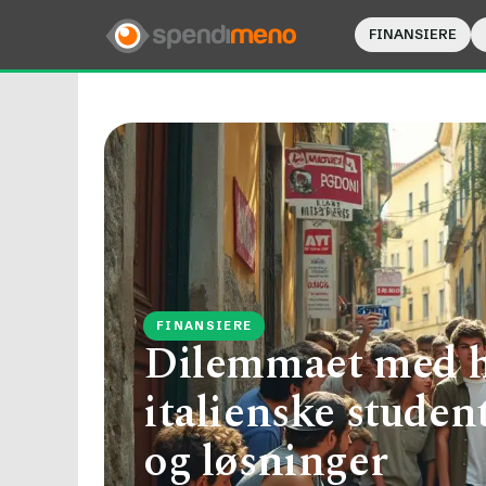
FINANSIERE
FINANSIERE
Dilemmaet med hø
italienske studen
og løsninger