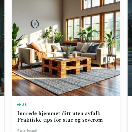
HUS
Innrede hjemmet ditt uten avfall:
Praktiske tips for stue og soverom
4 min lesing