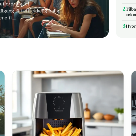
 utfordring for
2
Tilb
gang til tilstrekkelig bolig.
«øko
ene til…
3
Hvor