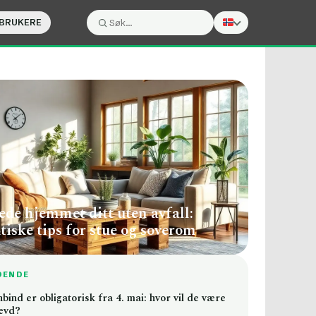
 BRUKERE
Søk:
Søk
ede hjemmet ditt uten avfall:
tiske tips for stue og soverom
DENDE
ind er obligatorisk fra 4. mai: hvor vil de være
evd?