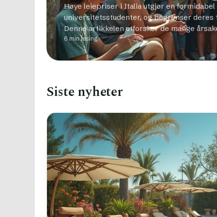
Høye leiepriser i Italia utgjør en formidabel
universitetsstudenter, og begrenser deres til
Denne artikkelen utforsker de mange årsak
6 min lesing
Siste nyheter