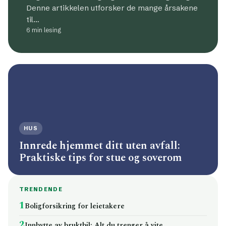
Denne artikkelen utforsker de mange årsakene
til…
6 min lesing
HUS
Innrede hjemmet ditt uten avfall:
Praktiske tips for stue og soverom
TRENDENDE
1
Boligforsikring for leietakere
2
Innbytte av bruktbil: Alt du trenger å vite