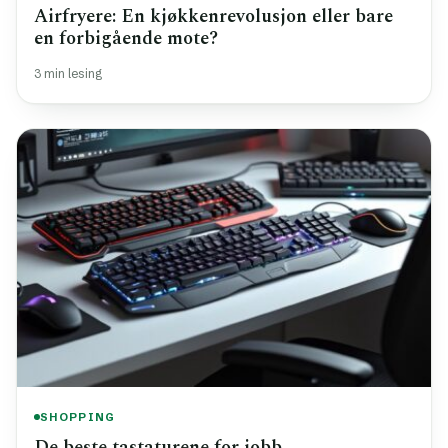
Airfryere: En kjøkkenrevolusjon eller bare
en forbigående mote?
3 min lesing
SHOPPING
De beste tastaturene for jobb