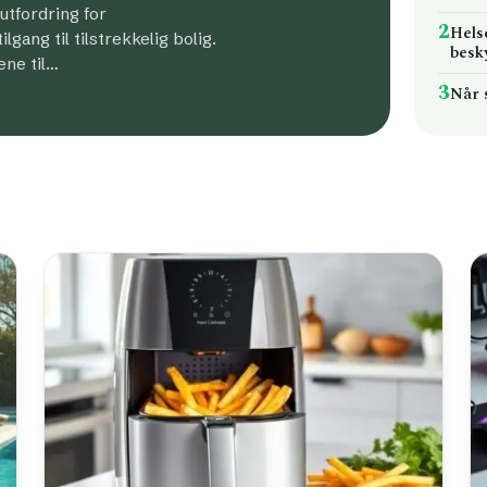
 utfordring for
2
Hels
gang til tilstrekkelig bolig.
besk
ene til…
3
Når 