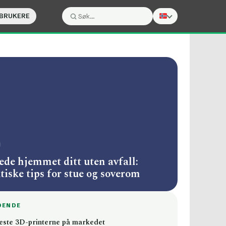
 BRUKERE
Søk:
Søk
ede hjemmet ditt uten avfall:
tiske tips for stue og soverom
DENDE
este 3D-printerne på markedet