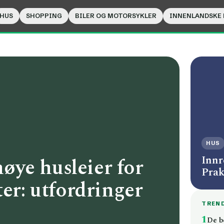
HUS
SHOPPING
BILER OG MOTORSYKLER
INNENLANDSKE
HUS
Innr
ye husleier for
Prak
ter: utfordringer
TREN
1
De b