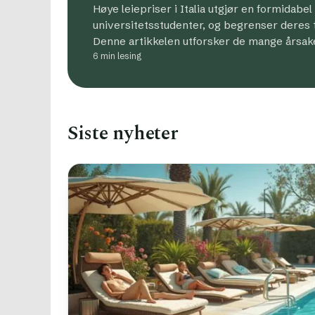
Høye leiepriser i Italia utgjør en formidabel
universitetsstudenter, og begrenser deres til
Denne artikkelen utforsker de mange årsak
6 min lesing
Siste nyheter