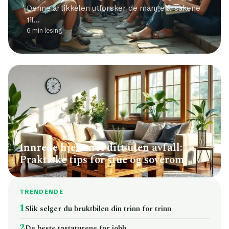
Denne artikkelen utforsker de mange årsakene
til…
6 min lesing
HUS
Innrede hjemmet ditt uten avfall:
Praktiske tips for stue og soverom
TRENDENDE
1
Slik selger du bruktbilen din trinn for trinn
2
De beste tastaturene for jobb