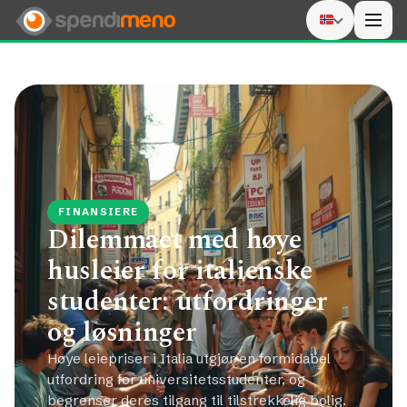
Men
FINANSIERE
Dilemmaet med høye
husleier for italienske
studenter: utfordringer
og løsninger
Høye leiepriser i Italia utgjør en formidabel
utfordring for universitetsstudenter, og
begrenser deres tilgang til tilstrekkelig bolig.