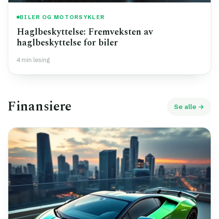
BILER OG MOTORSYKLER
Haglbeskyttelse: Fremveksten av
haglbeskyttelse for biler
4 min lesing
Finansiere
Se alle →