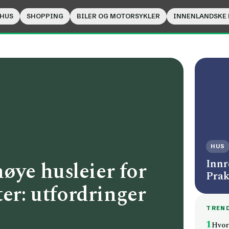
HUS
SHOPPING
BILER OG MOTORSYKLER
INNENLANDSKE
HUS
Innr
ye husleier for
Prak
ter: utfordringer
TREN
1
Hvor