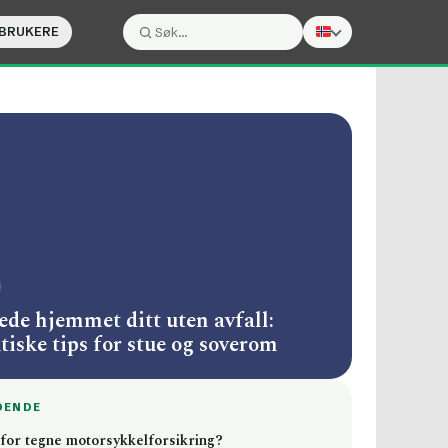
 BRUKERE
Søk:
Søk
ede hjemmet ditt uten avfall:
tiske tips for stue og soverom
DENDE
for tegne motorsykkelforsikring?