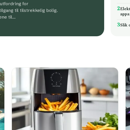
 utfordring for
2
Elek
gang til tilstrekkelig bolig.
appa
ene til…
3
Slik