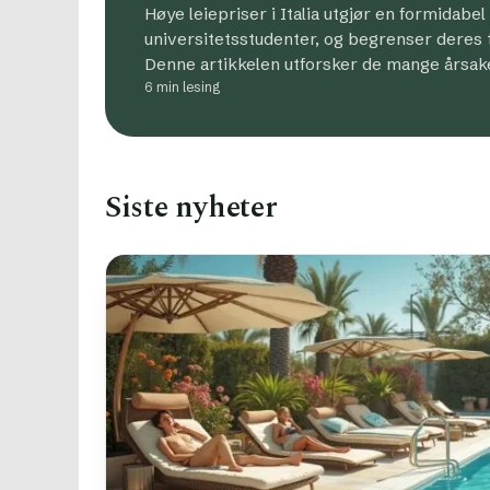
Høye leiepriser i Italia utgjør en formidabel
universitetsstudenter, og begrenser deres til
Denne artikkelen utforsker de mange årsak
6 min lesing
Siste nyheter