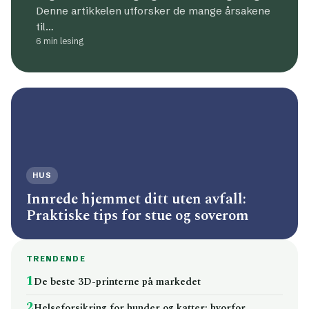
Denne artikkelen utforsker de mange årsakene
til…
6 min lesing
HUS
Innrede hjemmet ditt uten avfall:
Praktiske tips for stue og soverom
TRENDENDE
1
De beste 3D-printerne på markedet
2
Helseforsikring for hunder og katter: hvorfor