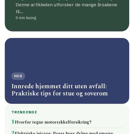
Denne artikkelen utforsker de mange årsakene
til…
6 min lesing
HUS
Innrede hjemmet ditt uten avfall:
Praktiske tips for stue og soverom
TRENDENDE
1
Hvorfor tegne motorsykkelforsikring?
2
Elektriske juicere: Press hver dråpe med smarte