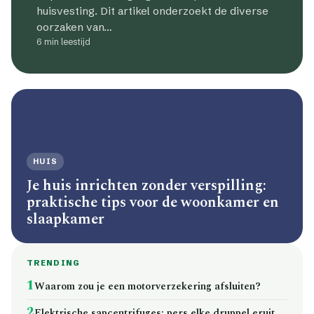
huisvesting. Dit artikel onderzoekt de diverse
oorzaken van…
6 min leestijd
HUIS
Je huis inrichten zonder verspilling:
praktische tips voor de woonkamer en
slaapkamer
TRENDING
1
Waarom zou je een motorverzekering afsluiten?
2
Elektrische sapcentrifuges: pers elke druppel eruit