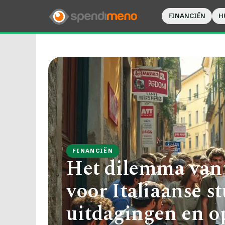
FINANCIËN
H
FINANCIËN
Het dilemma van
voor Italiaanse s
uitdagingen en o