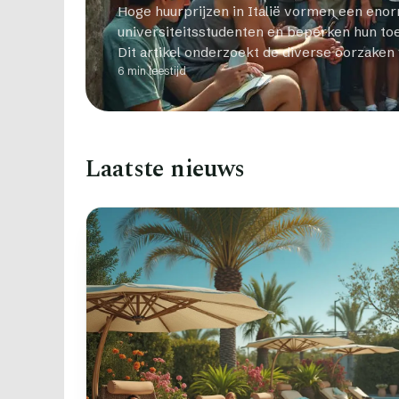
Hoge huurprijzen in Italië vormen een eno
universiteitsstudenten en beperken hun toe
Dit artikel onderzoekt de diverse oorzaken
6 min leestijd
Laatste nieuws