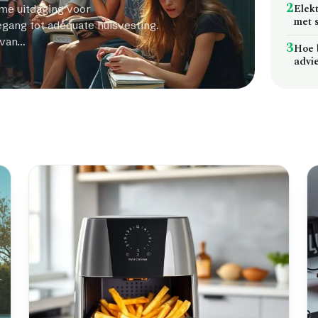
2
Elek
rme uitdaging voor
met 
gang tot adequate huisvesting.
 van…
3
Hoe 
advi