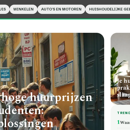
UIS
WINKELEN
AUTO'S EN MOTOREN
HUISHOUDELIJKE GE
HUIS
Je h
prak
 hoge huurprijzen
slaa
tudenten:
TREN
plossingen
1
Waar