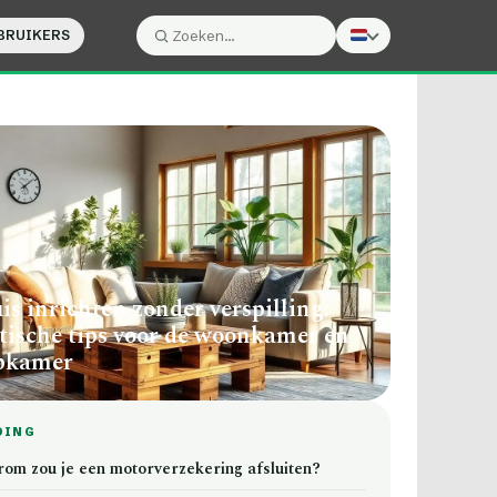
BRUIKERS
Zoeken:
Zoeken
uis inrichten zonder verspilling:
tische tips voor de woonkamer en
pkamer
DING
om zou je een motorverzekering afsluiten?