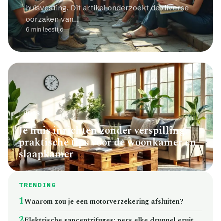
huisvesting. Dit artikel onderzoekt de diverse
oorzaken van…
6 min leestijd
HUIS
Je huis inrichten zonder verspilling:
praktische tips voor de woonkamer en
slaapkamer
TRENDING
1
Waarom zou je een motorverzekering afsluiten?
2
Elektrische sapcentrifuges: pers elke druppel eruit