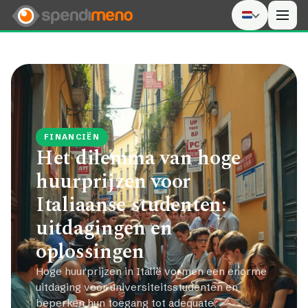
Men
FINANCIËN
Het dilemma van hoge
huurprijzen voor
Italiaanse studenten:
uitdagingen en
oplossingen
Hoge huurprijzen in Italië vormen een enorme
uitdaging voor universiteitsstudenten en
beperken hun toegang tot adequate