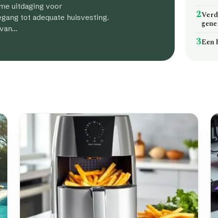
rme uitdaging voor
2
Verd
gang tot adequate huisvesting.
gene
 van…
3
Een 