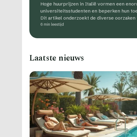
Hoge huurprijzen in Italië vormen een eno
universiteitsstudenten en beperken hun toe
Dit artikel onderzoekt de diverse oorzaken
6 min leestijd
Laatste nieuws