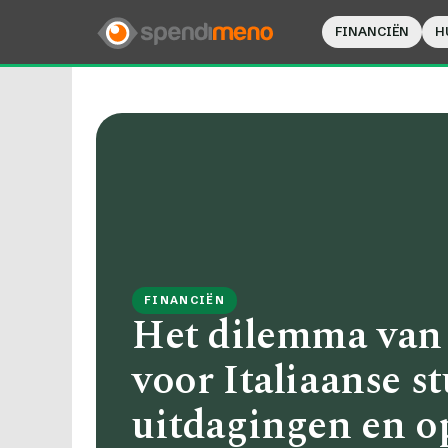
FINANCIËN
H
FINANCIËN
Het dilemma van
voor Italiaanse s
uitdagingen en o