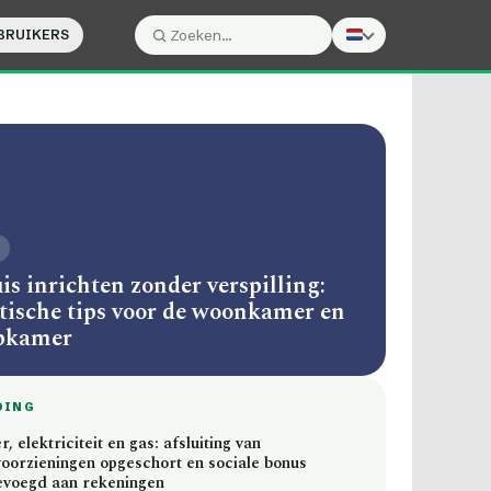
BRUIKERS
Zoeken:
Zoeken
uis inrichten zonder verspilling:
tische tips voor de woonkamer en
pkamer
DING
, elektriciteit en gas: afsluiting van
voorzieningen opgeschort en sociale bonus
evoegd aan rekeningen