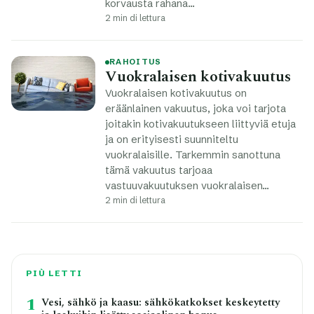
korvausta rahana…
2 min di lettura
RAHOITUS
Vuokralaisen kotivakuutus
Vuokralaisen kotivakuutus on
eräänlainen vakuutus, joka voi tarjota
joitakin kotivakuutukseen liittyviä etuja
ja on erityisesti suunniteltu
vuokralaisille. Tarkemmin sanottuna
tämä vakuutus tarjoaa
vastuuvakuutuksen vuokralaisen…
2 min di lettura
PIÙ LETTI
1
Vesi, sähkö ja kaasu: sähkökatkokset keskeytetty