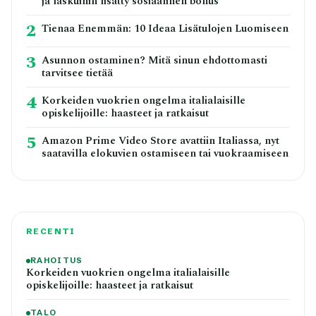
ja laskuihin lisätty sosiaalinen bonus
2
Tienaa Enemmän: 10 Ideaa Lisätulojen Luomiseen
3
Asunnon ostaminen? Mitä sinun ehdottomasti
tarvitsee tietää
4
Korkeiden vuokrien ongelma italialaisille
opiskelijoille: haasteet ja ratkaisut
5
Amazon Prime Video Store avattiin Italiassa, nyt
saatavilla elokuvien ostamiseen tai vuokraamiseen
RECENTI
RAHOITUS
Korkeiden vuokrien ongelma italialaisille
opiskelijoille: haasteet ja ratkaisut
TALO