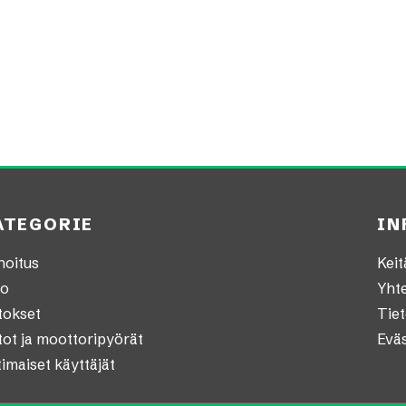
ATEGORIE
IN
hoitus
Kei
lo
Yhte
tokset
Tie
ot ja moottoripyörät
Evä
imaiset käyttäjät