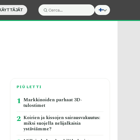
KÄYTTÄJÄT
Cerca:
Cerca
PIÙ LETTI
1
Markkinoiden parhaat 3D-
tulostimet
2
Koirien ja kissojen sairausvakuutus:
miksi suojella nelijalkaisia
ystäviämme?