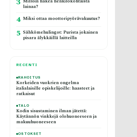
3
Milloin hakea henkilökohtaista
lainaa?
4
Miksi ottaa moottoripyörävakuutus?
5
Sähkömehulingot: Purista jokainen
pisara älykkäillä laitteilla
RECENTI
RAHOITUS
Korkeiden vuokrien ongelma
italialaisille opiskelijoille: haasteet ja
ratkaisut
TALO
Kodin sisustaminen ilman jätettä:
Käytännön vinkkejä olohuoneeseen ja
makuuhuoneeseen
OSTOKSET