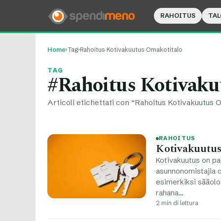
RAHOITUS
TAL
Home
›
Tag
›
Rahoitus Kotivakuutus Omakotitalo
TAG
#Rahoitus Kotivaku
Articoli etichettati con “Rahoitus Kotivakuutus O
RAHOITUS
Kotivakuutus
Kotivakuutus on pa
asunnonomistajia o
esimerkiksi sääolos
rahana…
2 min di lettura