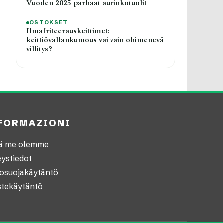
Vuoden 2025 parhaat aurinkotuolit
OSTOKSET
Ilmafriteerauskeittimet:
keittiövallankumous vai vain ohimenevä
villitys?
FORMAZIONI
tä me olemme
ystiedot
tosuojakäytäntö
stekäytäntö