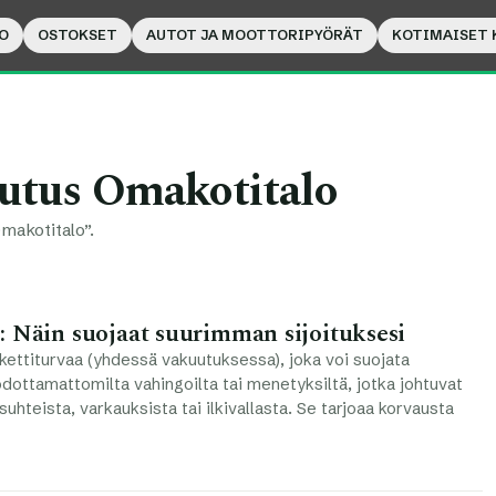
O
OSTOKSET
AUTOT JA MOOTTORIPYÖRÄT
KOTIMAISET 
utus Omakotitalo
makotitalo”.
: Näin suojaat suurimman sijoituksesi
kettiturvaa (yhdessä vakuutuksessa), joka voi suojata
dottamattomilta vahingoilta tai menetyksiltä, jotka johtuvat
uhteista, varkauksista tai ilkivallasta. Se tarjoaa korvausta