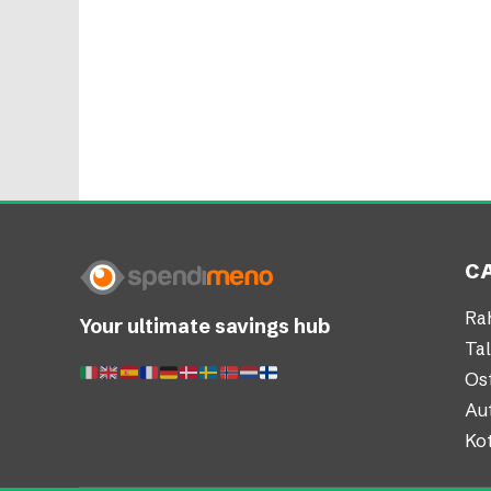
C
Ra
Your ultimate savings hub
Ta
Os
Aut
Kot