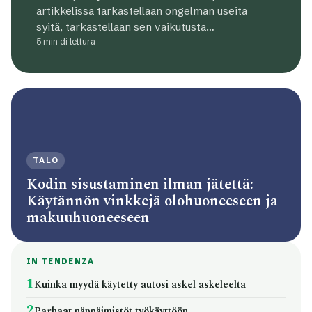
artikkelissa tarkastellaan ongelman useita
syitä, tarkastellaan sen vaikutusta…
5 min di lettura
TALO
Kodin sisustaminen ilman jätettä:
Käytännön vinkkejä olohuoneeseen ja
makuuhuoneeseen
IN TENDENZA
1
Kuinka myydä käytetty autosi askel askeleelta
2
Parhaat näppäimistöt työkäyttöön