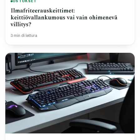
OSTOKSET
Ilmafriteerauskeittimet:
keittiövallankumous vai vain ohimenevä
villitys?
3 min di lettura