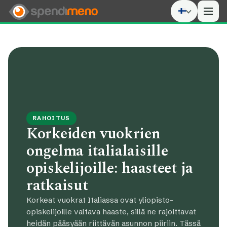
Men
RAHOITUS
Korkeiden vuokrien
ongelma italialaisille
opiskelijoille: haasteet ja
ratkaisut
Korkeat vuokrat Italiassa ovat yliopisto-
opiskelijoille valtava haaste, sillä ne rajoittavat
heidän pääsyään riittävän asunnon piiriin. Tässä