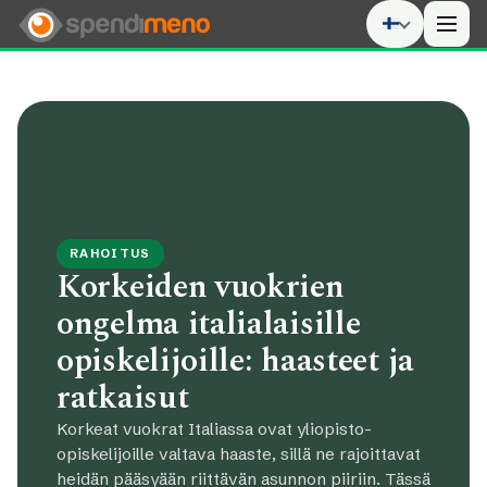
Men
RAHOITUS
Korkeiden vuokrien
ongelma italialaisille
opiskelijoille: haasteet ja
ratkaisut
Korkeat vuokrat Italiassa ovat yliopisto-
opiskelijoille valtava haaste, sillä ne rajoittavat
heidän pääsyään riittävän asunnon piiriin. Tässä