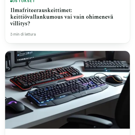
OSTOKSET
Ilmafriteerauskeittimet:
keittiövallankumous vai vain ohimenevä
villitys?
3 min di lettura