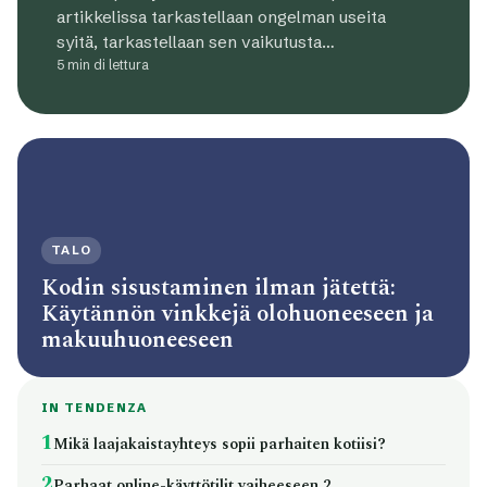
artikkelissa tarkastellaan ongelman useita
syitä, tarkastellaan sen vaikutusta…
5 min di lettura
TALO
Kodin sisustaminen ilman jätettä:
Käytännön vinkkejä olohuoneeseen ja
makuuhuoneeseen
IN TENDENZA
1
Mikä laajakaistayhteys sopii parhaiten kotiisi?
2
Parhaat online-käyttötilit vaiheeseen 2