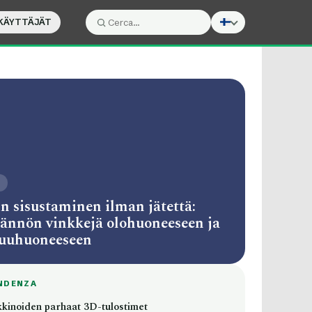
KÄYTTÄJÄT
Cerca:
Cerca
O
n sisustaminen ilman jätettä:
ännön vinkkejä olohuoneeseen ja
uuhuoneeseen
NDENZA
kinoiden parhaat 3D-tulostimet