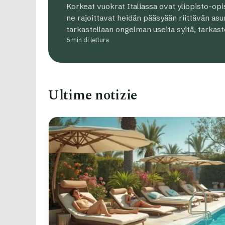
Korkeat vuokrat Italiassa ovat yliopisto-opisk
ne rajoittavat heidän pääsyään riittävän asun
tarkastellaan ongelman useita syitä, tarkas
5 min di lettura
Ultime notizie