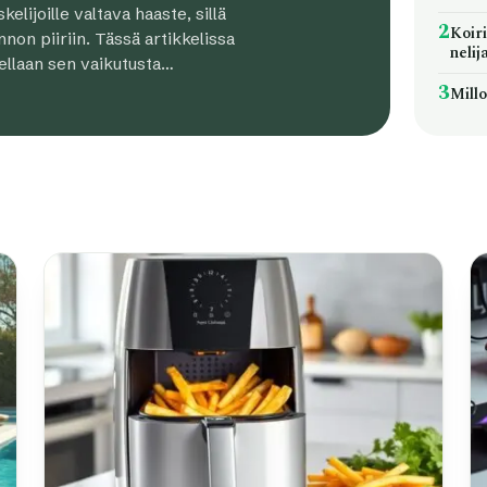
elijoille valtava haaste, sillä
2
Koiri
non piiriin. Tässä artikkelissa
nelij
tellaan sen vaikutusta…
3
Mill