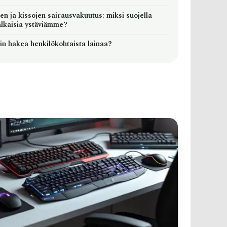
en ja kissojen sairausvakuutus: miksi suojella
alkaisia ystäviämme?
oin hakea henkilökohtaista lainaa?