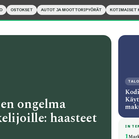
O
OSTOKSET
AUTOT JA MOOTTORIPYÖRÄT
KOTIMAISET 
TAL
Kodi
Käyt
ien ongelma
mak
kelijoille: haasteet
IN TE
1
Mark