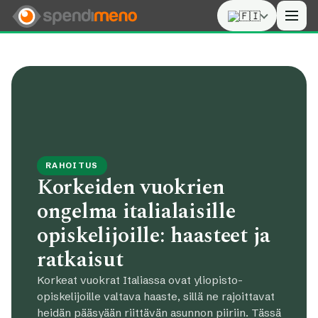
Men
RAHOITUS
Korkeiden vuokrien
ongelma italialaisille
opiskelijoille: haasteet ja
ratkaisut
Korkeat vuokrat Italiassa ovat yliopisto-
opiskelijoille valtava haaste, sillä ne rajoittavat
heidän pääsyään riittävän asunnon piiriin. Tässä