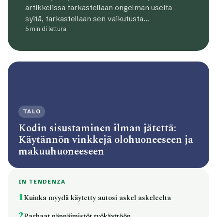
artikkelissa tarkastellaan ongelman useita
syitä, tarkastellaan sen vaikutusta…
5 min di lettura
TALO
Kodin sisustaminen ilman jätettä:
Käytännön vinkkejä olohuoneeseen ja
makuuhuoneeseen
IN TENDENZA
1
Kuinka myydä käytetty autosi askel askeleelta
2
Parhaat näppäimistöt työkäyttöön