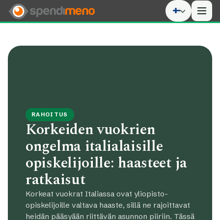
Men
RAHOITUS
Korkeiden vuokrien
ongelma italialaisille
opiskelijoille: haasteet ja
ratkaisut
Korkeat vuokrat Italiassa ovat yliopisto-
opiskelijoille valtava haaste, sillä ne rajoittavat
heidän pääsyään riittävän asunnon piiriin. Tässä