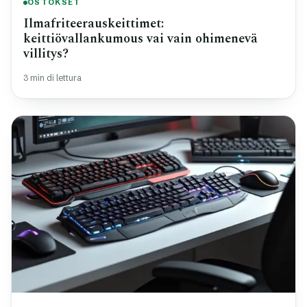
OSTOKSET
Ilmafriteerauskeittimet:
keittiövallankumous vai vain ohimenevä
villitys?
3 min di lettura