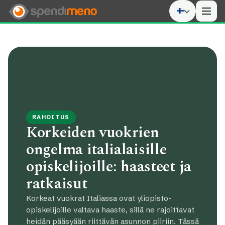
Men
RAHOITUS
Korkeiden vuokrien
ongelma italialaisille
opiskelijoille: haasteet ja
ratkaisut
Korkeat vuokrat Italiassa ovat yliopisto-
opiskelijoille valtava haaste, sillä ne rajoittavat
heidän pääsyään riittävän asunnon piiriin. Tässä