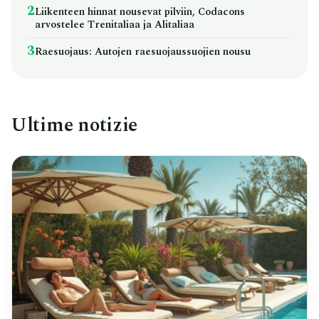
2
Liikenteen hinnat nousevat pilviin, Codacons
arvostelee Trenitaliaa ja Alitaliaa
3
Raesuojaus: Autojen raesuojaussuojien nousu
Ultime notizie