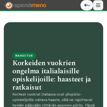
Men
RAHOITUS
Korkeiden vuokrien
ongelma italialaisille
opiskelijoille: haasteet ja
ratkaisut
Korkeat vuokrat Italiassa ovat yliopisto-
opiskelijoille valtava haaste, sillä ne rajoittavat
heidän pääsyään riittävän asunnon piiriin. Tässä