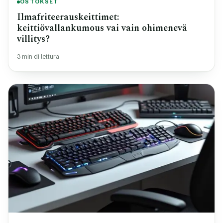
OSTOKSET
Ilmafriteerauskeittimet:
keittiövallankumous vai vain ohimenevä
villitys?
3 min di lettura