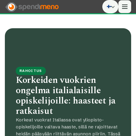
Men
RAHOITUS
Korkeiden vuokrien
ongelma italialaisille
opiskelijoille: haasteet ja
ratkaisut
Korkeat vuokrat Italiassa ovat yliopisto-
opiskelijoille valtava haaste, sillä ne rajoittavat
heidän pääsyään riittävän asunnon piiriin. Tässä