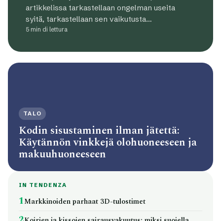
artikkelissa tarkastellaan ongelman useita
syitä, tarkastellaan sen vaikutusta…
5 min di lettura
TALO
Kodin sisustaminen ilman jätettä:
Käytännön vinkkejä olohuoneeseen ja
makuuhuoneeseen
IN TENDENZA
1
Markkinoiden parhaat 3D-tulostimet
2
Koirien ja kissojen sairausvakuutus: miksi suojella