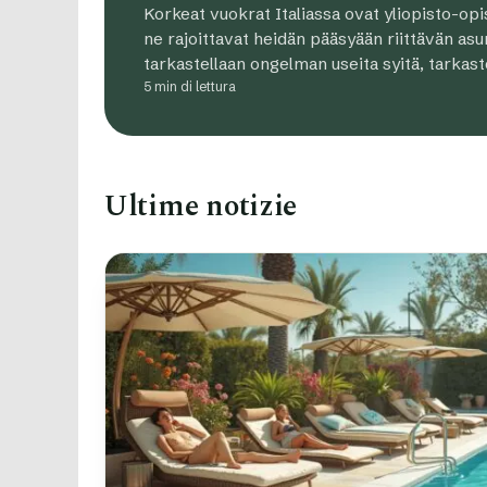
Korkeat vuokrat Italiassa ovat yliopisto-opisk
ne rajoittavat heidän pääsyään riittävän asun
tarkastellaan ongelman useita syitä, tarkas
5 min di lettura
Ultime notizie