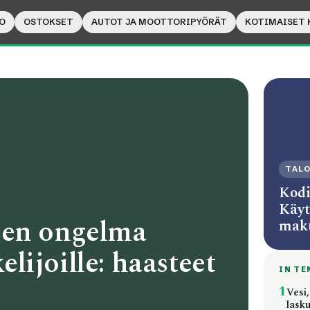
O
OSTOKSET
AUTOT JA MOOTTORIPYÖRÄT
KOTIMAISET 
TAL
Kodi
Käyt
ien ongelma
mak
kelijoille: haasteet
IN TE
1
Vesi,
lasku