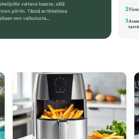
elijoille valtava haaste, sillä
2
Tien
non piiriin. Tässä artikkelissa
tellaan sen vaikutusta…
3
Asun
tarvi