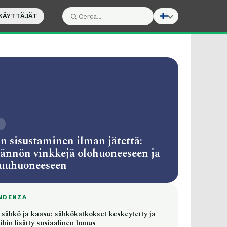
KÄYTTÄJÄT
Cerca:
Cerca
O
n sisustaminen ilman jätettä:
ännön vinkkejä olohuoneeseen ja
uuhuoneeseen
NDENZA
 sähkö ja kaasu: sähkökatkokset keskeytetty ja
ihin lisätty sosiaalinen bonus