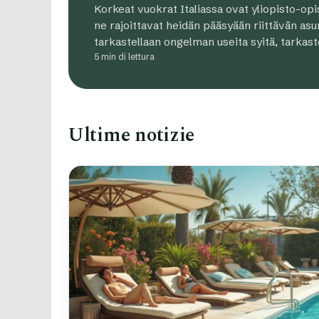
Korkeat vuokrat Italiassa ovat yliopisto-opisk
ne rajoittavat heidän pääsyään riittävän asun
tarkastellaan ongelman useita syitä, tarkas
5 min di lettura
Ultime notizie