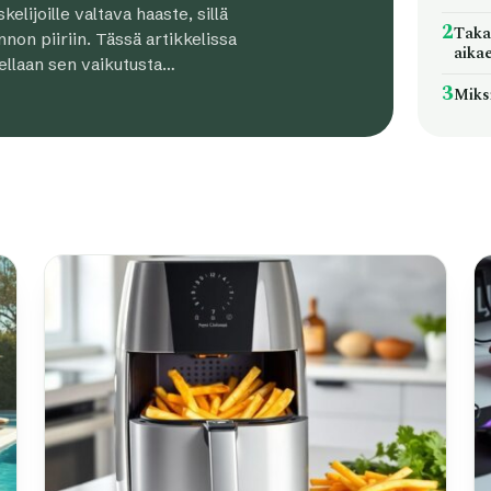
elijoille valtava haaste, sillä
2
Takai
non piiriin. Tässä artikkelissa
aika
tellaan sen vaikutusta…
3
Miks