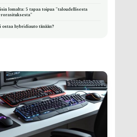
sin lomalta: 5 tapaa toipua "taloudellisesta
erorasituksesta"
i ostaa hybridiauto tänään?