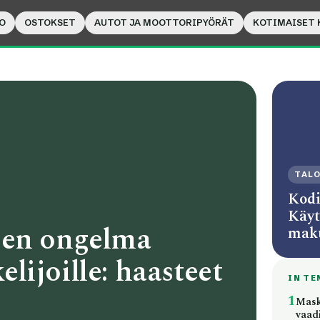
O
OSTOKSET
AUTOT JA MOOTTORIPYÖRÄT
KOTIMAISET 
TAL
Kodi
Käyt
ien ongelma
mak
kelijoille: haasteet
IN TE
1
Maski
vaad