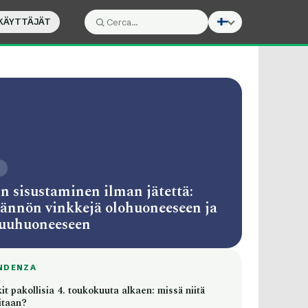
KÄYTTÄJÄT
Cerca:
Cerca
O
n sisustaminen ilman jätettä:
ännön vinkkejä olohuoneeseen ja
uuhuoneeseen
NDENZA
t pakollisia 4. toukokuuta alkaen: missä niitä
itaan?