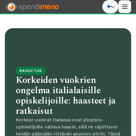
Men
RAHOITUS
Korkeiden vuokrien
ongelma italialaisille
opiskelijoille: haasteet ja
ratkaisut
Korkeat vuokrat Italiassa ovat yliopisto-
opiskelijoille valtava haaste, sillä ne rajoittavat
heidän pääsyään riittävän asunnon piiriin. Tässä