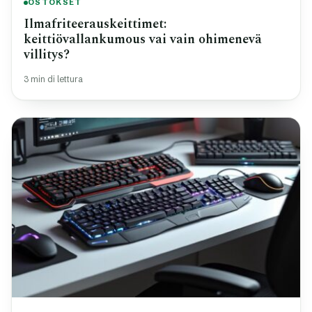
OSTOKSET
Ilmafriteerauskeittimet:
keittiövallankumous vai vain ohimenevä
villitys?
3 min di lettura