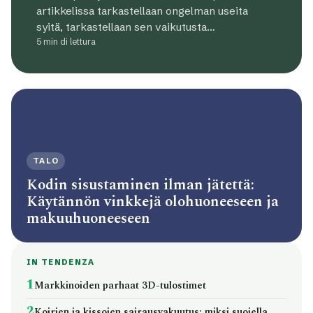
artikkelissa tarkastellaan ongelman useita
syitä, tarkastellaan sen vaikutusta…
5 min di lettura
TALO
Kodin sisustaminen ilman jätettä:
Käytännön vinkkejä olohuoneeseen ja
makuuhuoneeseen
IN TENDENZA
1
Markkinoiden parhaat 3D-tulostimet
2
Koirien ja kissojen sairausvakuutus: miksi suojella