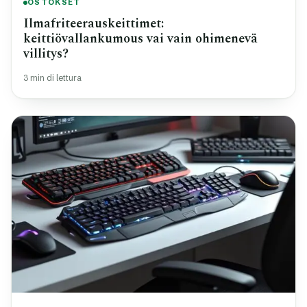
OSTOKSET
Ilmafriteerauskeittimet:
keittiövallankumous vai vain ohimenevä
villitys?
3 min di lettura