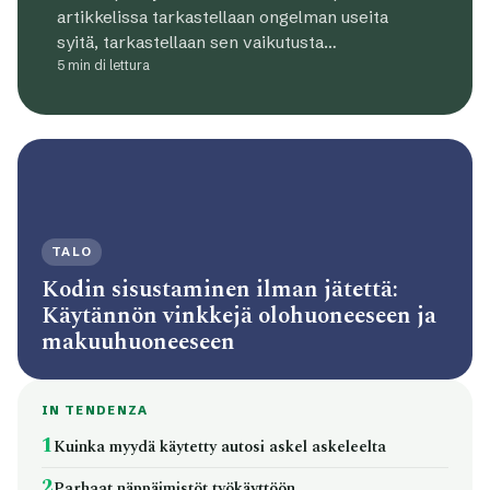
artikkelissa tarkastellaan ongelman useita
syitä, tarkastellaan sen vaikutusta…
5 min di lettura
TALO
Kodin sisustaminen ilman jätettä:
Käytännön vinkkejä olohuoneeseen ja
makuuhuoneeseen
IN TENDENZA
1
Kuinka myydä käytetty autosi askel askeleelta
2
Parhaat näppäimistöt työkäyttöön