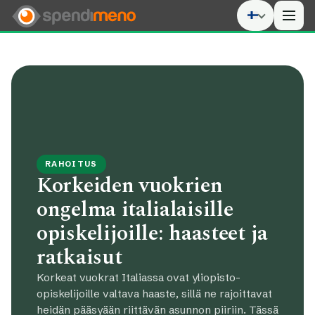
Men
RAHOITUS
Korkeiden vuokrien
ongelma italialaisille
opiskelijoille: haasteet ja
ratkaisut
Korkeat vuokrat Italiassa ovat yliopisto-
opiskelijoille valtava haaste, sillä ne rajoittavat
heidän pääsyään riittävän asunnon piiriin. Tässä