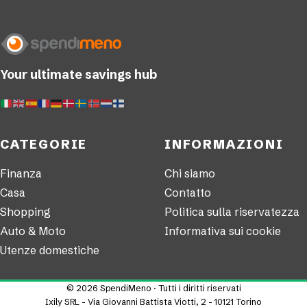
Your ultimate savings hub
CATEGORIE
INFORMAZIONI
Finanza
Chi siamo
Casa
Contatto
Shopping
Politica sulla riservatezza
Auto & Moto
Informativa sui cookie
Utenze domestiche
© 2026 SpendiMeno · Tutti i diritti riservati
Ixily SRL - Via Giovanni Battista Viotti, 2 - 10121 Torino