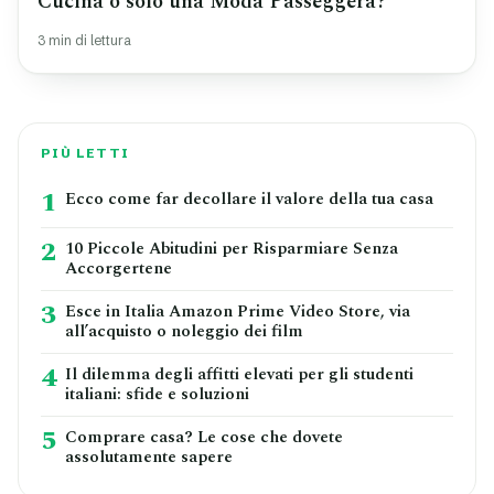
Cucina o solo una Moda Passeggera?
3 min di lettura
PIÙ LETTI
1
Ecco come far decollare il valore della tua casa
2
10 Piccole Abitudini per Risparmiare Senza
Accorgertene
3
Esce in Italia Amazon Prime Video Store, via
all’acquisto o noleggio dei film
4
Il dilemma degli affitti elevati per gli studenti
italiani: sfide e soluzioni
5
Comprare casa? Le cose che dovete
assolutamente sapere